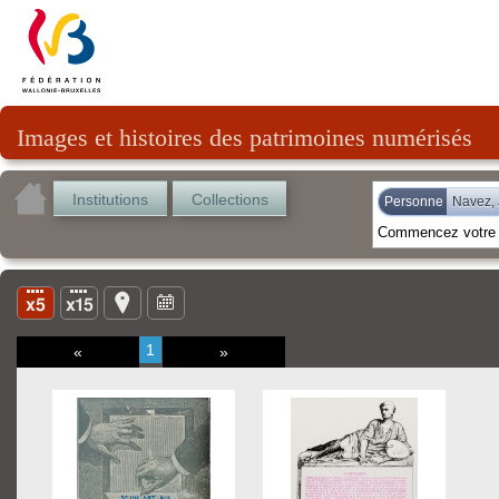
Images et histoires des patrimoines numérisés
Institutions
Collections
Personne
Navez,
1
«
»