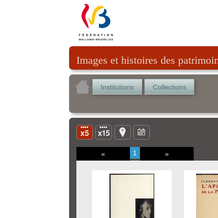
Images et histoires des patrimoi
Institutions
Collections
1
«
»