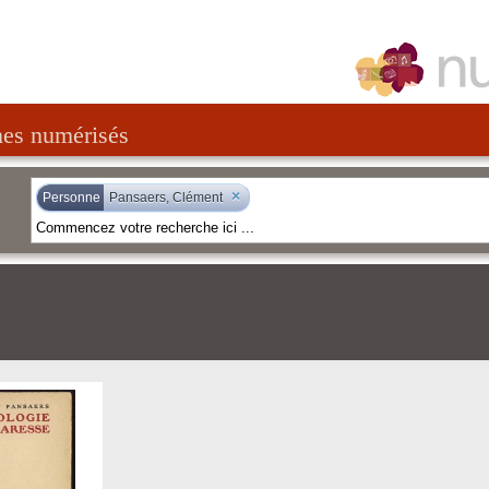
nes numérisés
×
Personne
Pansaers, Clément