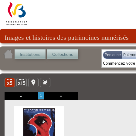
Images et histoires des patrimoines numérisés
Institutions
Collections
Personne
Paternot
1
«
»