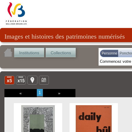
Images et histoires des patrimoines numérisés
Institutions
Collections
Personne
Ponchot
1
«
»