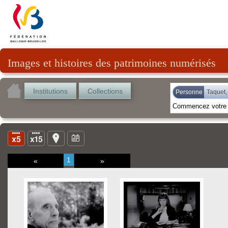
Images et histoires des patrimoines numérisés
Institutions
Collections
Personne
Taquet,
1
«
»