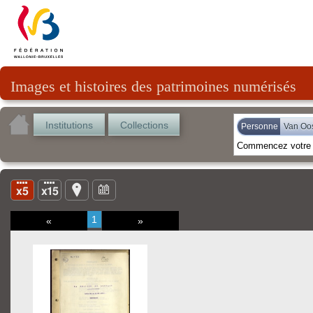
Images et histoires des patrimoines numérisés
Institutions
Collections
Personne
Van Oos
1
«
»