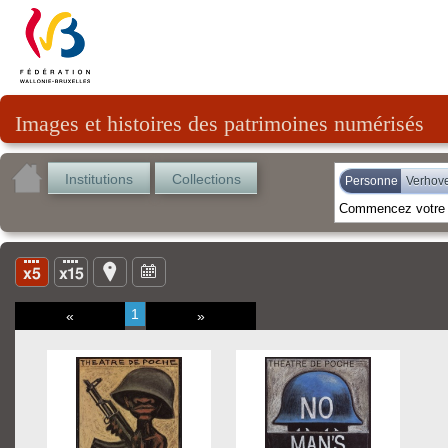
Images et histoires des patrimoines numérisés
Institutions
Collections
Personne
Verhov
1
«
»