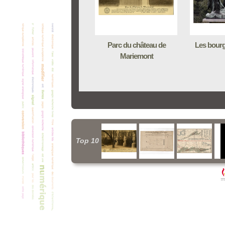
Parc du château de
Les bourg
Mariemont
Top 10