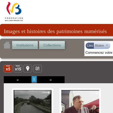
Images et histoires des patrimoines numérisés
Institutions
Collections
×
Lieu
Blaton
1
«
»