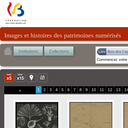
Images et histoires des patrimoines numérisés
Institutions
Collections
Lieu
Bois des Cap
1
2
3
4
5
6
7
8
9
10
11
12
13
1
«