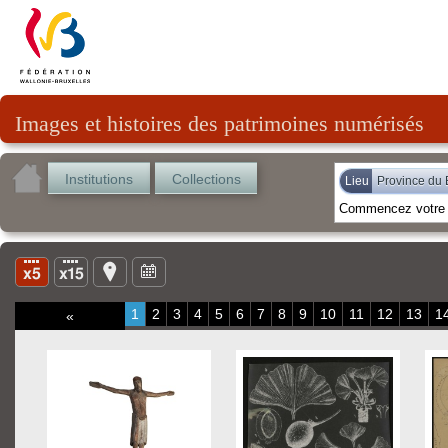
Images et histoires des patrimoines numérisés
Institutions
Collections
Lieu
Province du 
1
2
3
4
5
6
7
8
9
10
11
12
13
1
«