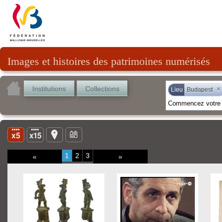
Images et histoires des patrimoines numérisés
Institutions
Collections
×
Lieu
Budapest
1
2
3
«
»