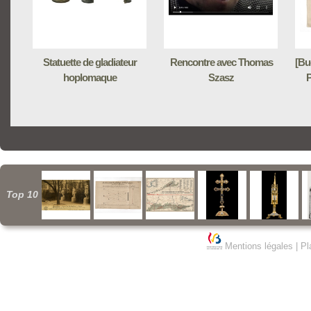
Statuette de gladiateur
Rencontre avec Thomas
[Bud
hoplomaque
Szasz
Top 10
Mentions légales
|
Pl