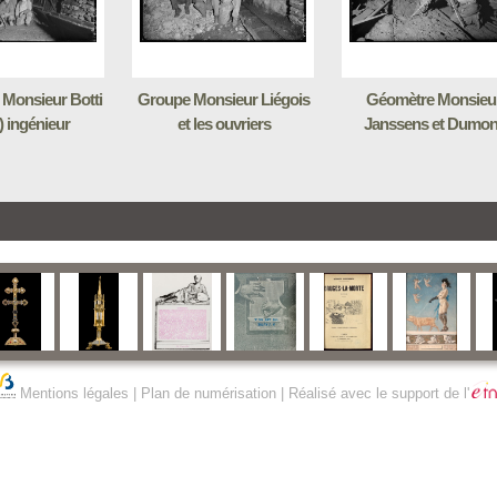
Monsieur Botti
Groupe Monsieur Liégois
Géomètre Monsieu
) ingénieur
et les ouvriers
Janssens et Dumon
Mentions légales
|
Plan de numérisation
| Réalisé avec le support de l'