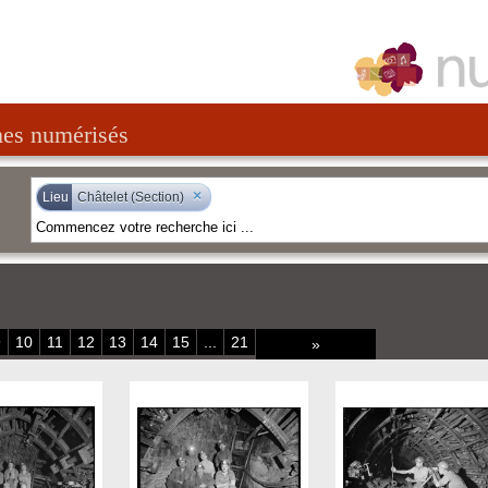
nes numérisés
×
Lieu
Châtelet (Section)
9
10
11
12
13
14
15
...
21
»