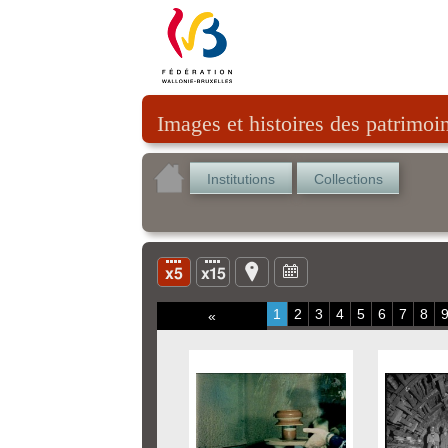
Images et histoires des patrimoi
Institutions
Collections
1
2
3
4
5
6
7
8
«