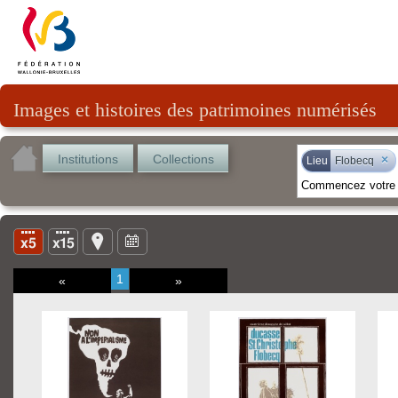
Images et histoires des patrimoines numérisés
Institutions
Collections
×
Lieu
Flobecq
1
«
»