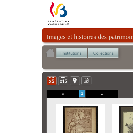
Images et histoires des patrimoi
Institutions
Collections
1
«
»