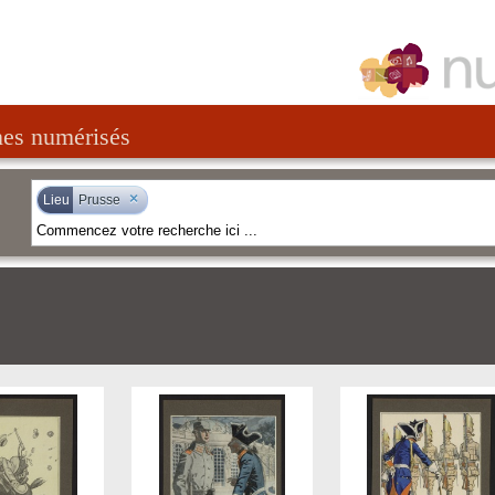
nes numérisés
×
Lieu
Prusse