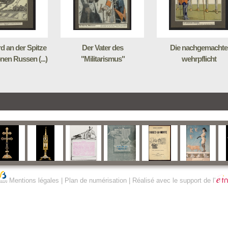
rd an der Spitze
Der Vater des
Die nachgemachte
onen Russen (...)
"Militarismus"
wehrpflicht
Mentions légales
|
Plan de numérisation
| Réalisé avec le support de l'