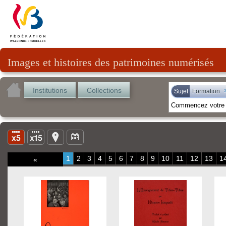
Images et histoires des patrimoines numérisés
Institutions
Collections
Sujet
Formation
1
2
3
4
5
6
7
8
9
10
11
12
13
1
«