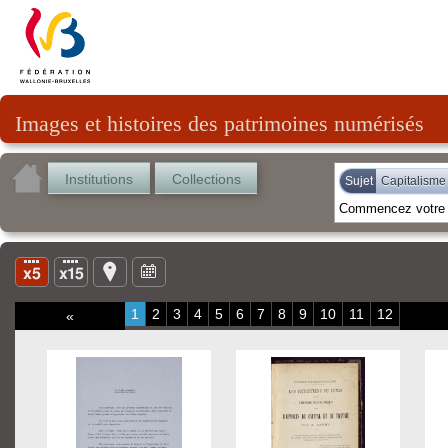
Images et histoires des patrimoines numérisés
Institutions
Collections
Sujet
Capitalisme
1
2
3
4
5
6
7
8
9
10
11
12
«