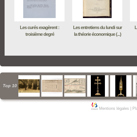
Les curés exagèrent :
Les entretiens du lundi sur
L
troisième degré
la théorie économique (...)
Top 10
Mentions légales
|
Pl