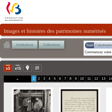
Images et histoires des patrimoines numérisés
Institutions
Collections
Sujet
Catastrophe
1
2
3
4
5
6
7
8
9
10
11
12
13
1
«