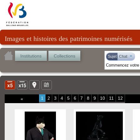
Images et histoires des patrimoines numérisés
Institutions
Collections
×
Sujet
Chat
1
2
3
4
5
6
7
8
9
10
11
12
«