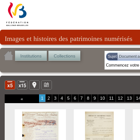
Images et histoires des patrimoines numérisés
Institutions
Collections
Sujet
Document ad
1
2
3
4
5
6
7
8
9
10
11
12
13
1
«