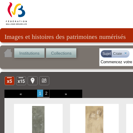
Images et histoires des patrimoines numérisés
Institutions
Collections
×
Sujet
Craie
1
2
«
»