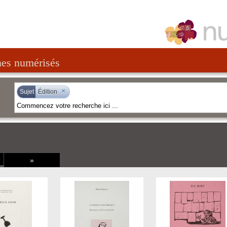
nes numérisés
×
Sujet
Édition
9
»