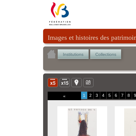
Images et histoires des patrimoi
Institutions
Collections
1
2
3
4
5
6
7
8
«