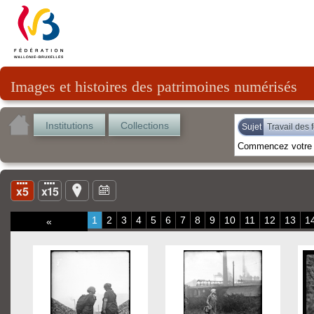
Images et histoires des patrimoines numérisés
Institutions
Collections
Sujet
Travail des
1
2
3
4
5
6
7
8
9
10
11
12
13
1
«