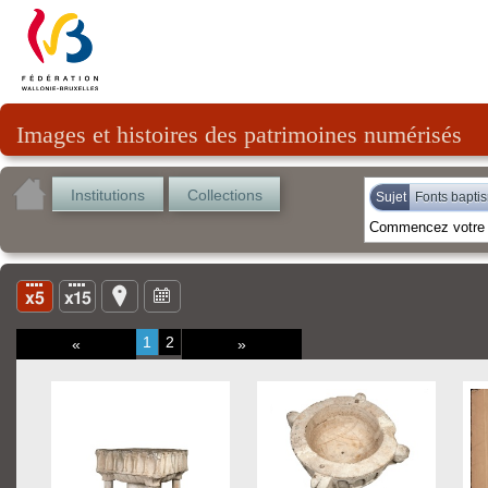
Images et histoires des patrimoines numérisés
Institutions
Collections
Sujet
Fonts bapti
1
2
«
»