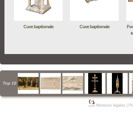
Cuve baptismale
Cuve baptismale
Fon
t
Top 10
Mentions légales
|
Pl