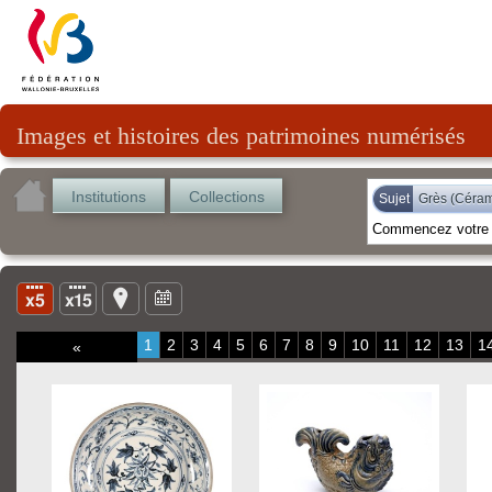
Images et histoires des patrimoines numérisés
Institutions
Collections
Sujet
Grès (Céra
1
2
3
4
5
6
7
8
9
10
11
12
13
1
«