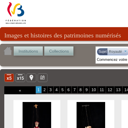
Images et histoires des patrimoines numérisés
Institutions
Collections
×
Sujet
Royauté
1
2
3
4
5
6
7
8
9
10
11
12
13
1
«