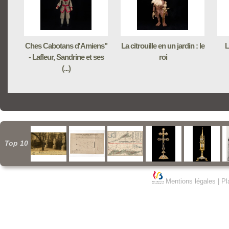
Ches Cabotans d'Amiens"
La citrouille en un jardin : le
L
- Lafleur, Sandrine et ses
roi
(...)
Top 10
Mentions légales
|
Pl