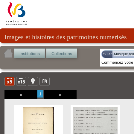
Images et histoires des patrimoines numérisés
Institutions
Collections
Sujet
Musique rel
1
«
»