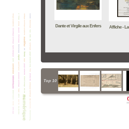
Dante et Virgile aux Enfers
Affiche - 
Top 10