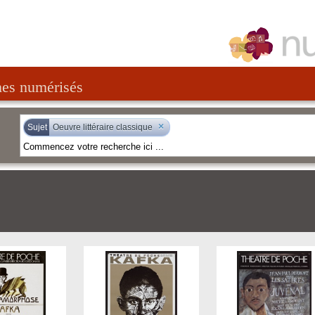
nes numérisés
×
Sujet
Oeuvre littéraire classique