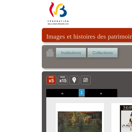
Images et histoires des patrimoi
Institutions
Collections
1
«
»