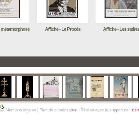
La métamorphose
Affiche - Le Procès
Affiche - Les satire
Mentions légales
|
Plan de numérisation
| Réalisé avec le support de l'