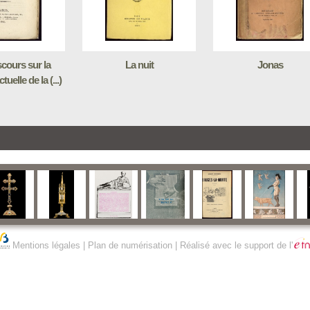
scours sur la
La nuit
Jonas
tuelle de la (...)
Mentions légales
|
Plan de numérisation
| Réalisé avec le support de l'