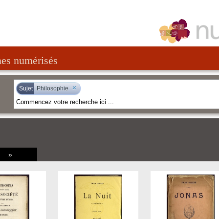
nes numérisés
×
Sujet
Philosophie
»