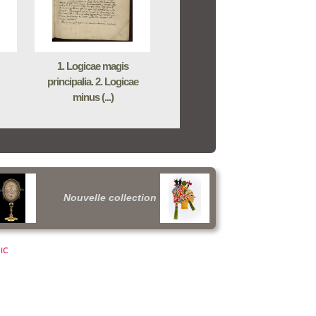
1. Logicae magis
principalia. 2. Logicae
minus (...)
Nouvelle collection