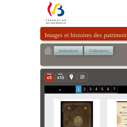
Images et histoires des patrimoi
Institutions
Collections
1
2
3
4
5
6
7
«