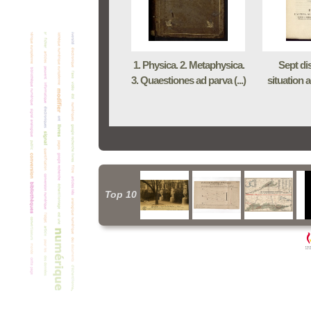
1. Physica. 2. Metaphysica.
Sept di
3. Quaestiones ad parva (...)
situation ac
Top 10