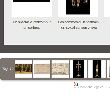
Un spectacle interrompu :
Les hommes du lendemain
R
un corbeau
: un soldat sur son cheval
Top 10
Mentions légales
|
Pl