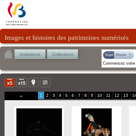
Images et histoires des patrimoines numérisés
Institutions
Collections
×
Sujet
Plume
1
2
3
4
5
6
7
8
9
10
11
12
13
1
«