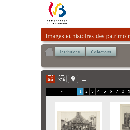
Images et histoires des patrimoi
Institutions
Collections
1
2
3
4
5
6
7
8
«