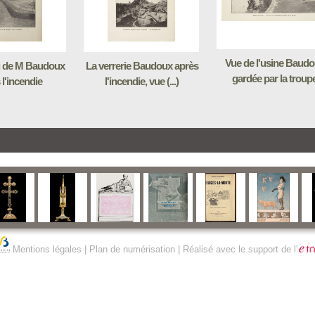
Vue de l'usine Baud
u de M Baudoux
La verrerie Baudoux après
gardée par la troup
 l'incendie
l'incendie, vue (...)
Mentions légales
|
Plan de numérisation
| Réalisé avec le support de l'