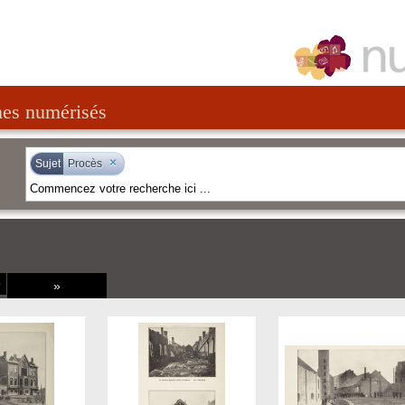
nes numérisés
×
Sujet
Procès
9
»