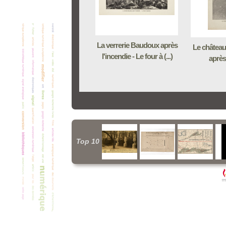
La verrerie Baudoux après
Le châtea
l'incendie - Le four à (...)
après
Top 10