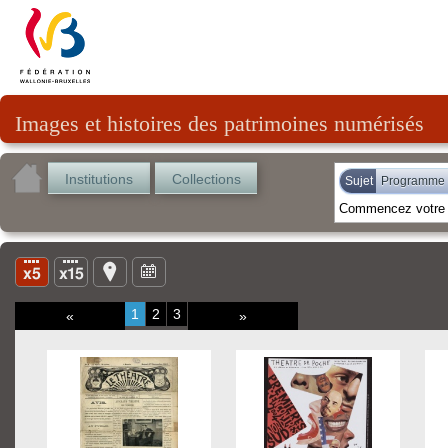
Images et histoires des patrimoines numérisés
Institutions
Collections
Sujet
Programme c
1
2
3
«
»