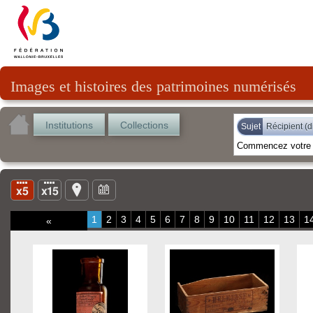
Images et histoires des patrimoines numérisés
Institutions
Collections
Sujet
Récipient (d
1
2
3
4
5
6
7
8
9
10
11
12
13
1
«