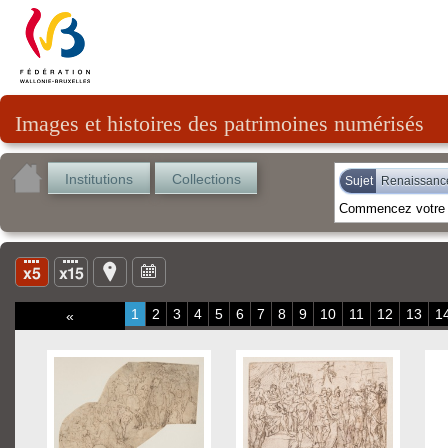
Images et histoires des patrimoines numérisés
Institutions
Collections
Sujet
Renaissanc
1
2
3
4
5
6
7
8
9
10
11
12
13
1
«