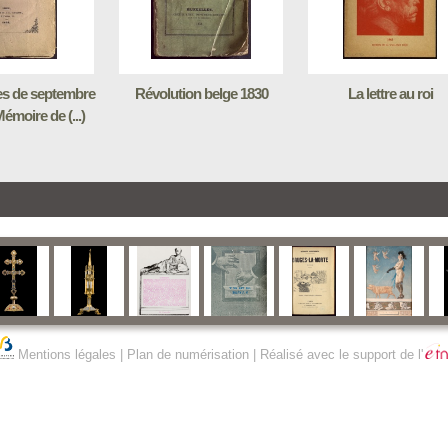
es de septembre
Révolution belge 1830
La lettre au roi
émoire de (...)
Mentions légales
|
Plan de numérisation
| Réalisé avec le support de l'