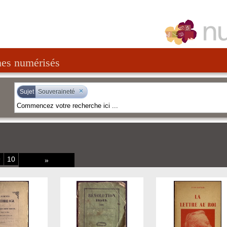
nes numérisés
×
Sujet
Souveraineté
9
10
»