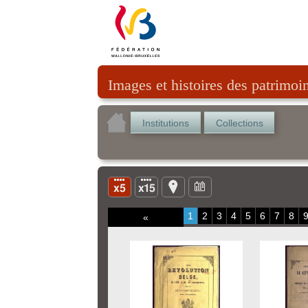
Images et histoires des patrimoi
Institutions
Collections
1
2
3
4
5
6
7
8
«