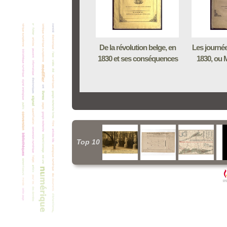
De la révolution belge, en
Les journé
1830 et ses conséquences
1830, ou M
Top 10