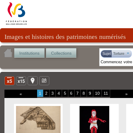
Images et histoires des patrimoines numérisés
Institutions
Collections
×
Sujet
Torture
1
2
3
4
5
6
7
8
9
10
11
«
»