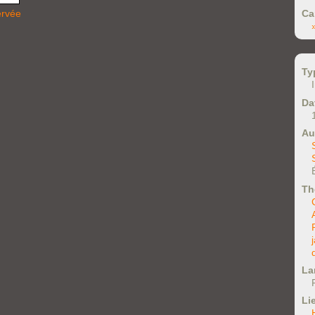
ervée
Ca
Ty
Da
Au
Th
La
Li