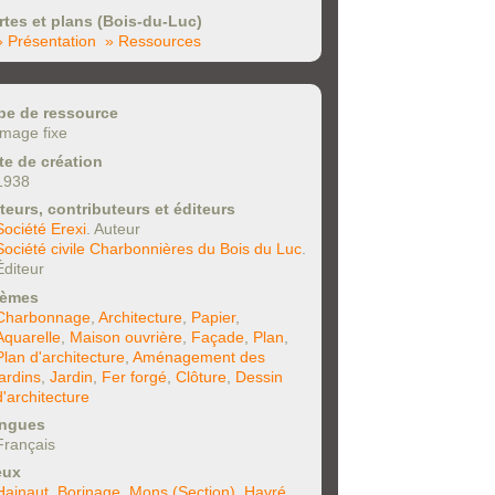
rtes et plans (Bois-du-Luc)
» Présentation
» Ressources
pe de ressource
Image fixe
te de création
1938
teurs, contributeurs et éditeurs
Société Erexi
. Auteur
Société civile Charbonnières du Bois du Luc
.
Éditeur
èmes
Charbonnage
,
Architecture
,
Papier
,
Aquarelle
,
Maison ouvrière
,
Façade
,
Plan
,
Plan d'architecture
,
Aménagement des
jardins
,
Jardin
,
Fer forgé
,
Clôture
,
Dessin
d'architecture
ngues
Français
eux
Hainaut
,
Borinage
,
Mons (Section)
,
Havré