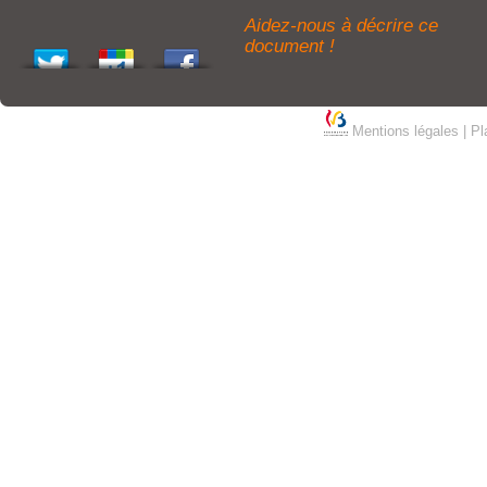
Aidez-nous à décrire ce
document !
Mentions légales
|
Pl