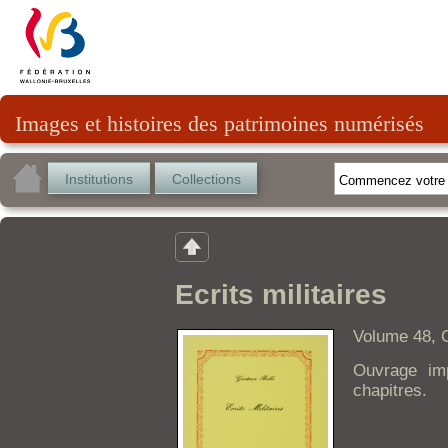
Images et histoires des patrimoines numérisés
Institutions
Collections
Ecrits militaires
Volume 48, C
Ouvrage im
chapitres.