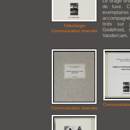
Le tirage or
de luxe. 
exemplair
accompagné
tirés sur 
Télécharger
Godefroid,
Communication réservée
Vandercam.
Communicatio
Communication réservée