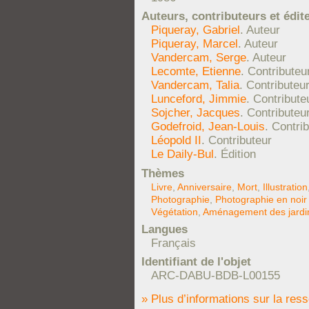
Auteurs, contributeurs et édit
Piqueray, Gabriel
. Auteur
Piqueray, Marcel
. Auteur
Vandercam, Serge
. Auteur
Lecomte, Etienne
. Contributeu
Vandercam, Talia
. Contributeu
Lunceford, Jimmie
. Contribute
Sojcher, Jacques
. Contributeu
Godefroid, Jean-Louis
. Contri
Léopold II
. Contributeur
Le Daily-Bul
. Édition
Thèmes
Livre
,
Anniversaire
,
Mort
,
Illustration
Photographie
,
Photographie en noir 
Végétation
,
Aménagement des jardi
Langues
Français
Identifiant de l'objet
ARC-DABU-BDB-L00155
» Plus d’informations sur la res