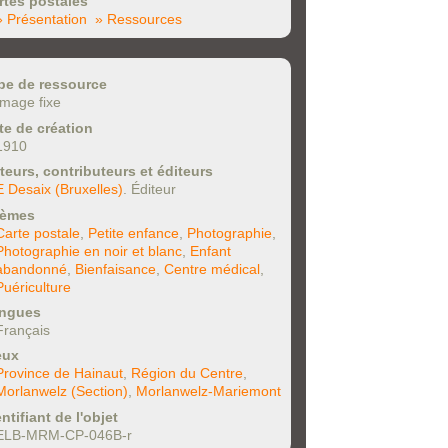
rtes postales
» Présentation
» Ressources
pe de ressource
Image fixe
te de création
1910
teurs, contributeurs et éditeurs
E Desaix (Bruxelles)
. Éditeur
èmes
Carte postale
,
Petite enfance
,
Photographie
,
Photographie en noir et blanc
,
Enfant
abandonné
,
Bienfaisance
,
Centre médical
,
Puériculture
ngues
Français
eux
Province de Hainaut
,
Région du Centre
,
Morlanwelz (Section)
,
Morlanwelz-Mariemont
ntifiant de l'objet
ELB-MRM-CP-046B-r