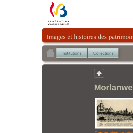
Images et histoires des patrimoi
Institutions
Collections
Morlanwel
Communication rés