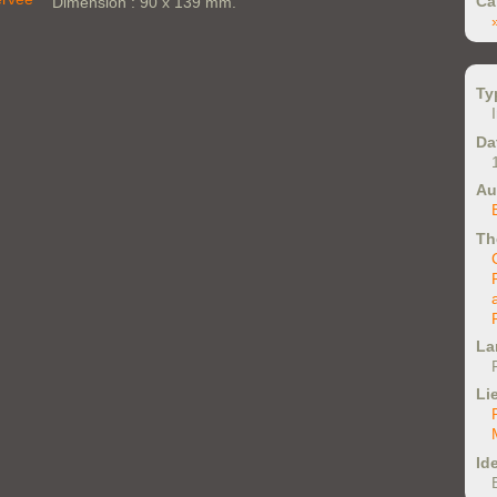
Ca
Dimension : 90 x 139 mm.
Ty
Da
Au
Th
La
Li
Ide