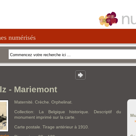
nes numérisés
z - Mariemont
Maternité. Crèche. Orphelinat.
Collection: La Belgique historique. Descriptif du
Mu
monument imprimé sur la carte.
Carte postale. Tirage antérieur à 1910.
ervée