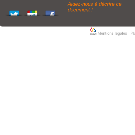
Aidez-nous à décrire ce
document !
Mentions légales
|
Pl