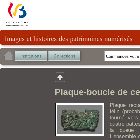
Images et histoires des patrimoines numérisés
Institutions
Collections
Plaque-boucle de ce
Plaque recta
félin (proba
tourné vers
quatre pattes
la queue es
L'ensemble d