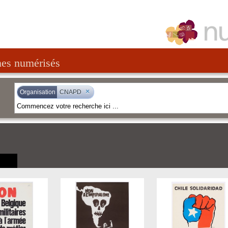
nes numérisés
×
Organisation
CNAPD