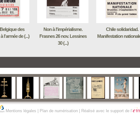
 Belgique des
Non à l'impérialisme.
Chile solidaridad.
 à l'armée de (...)
Frasnes 26 nov. Lessines
Manifestation nationale 
30 (...)
Mentions légales
|
Plan de numérisation
| Réalisé avec le support de l'