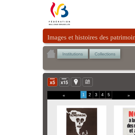
Images et histoires des patrimoi
Institutions
Collections
1
2
3
4
5
«
»