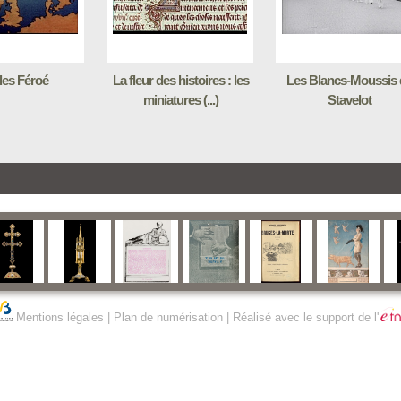
Iles Féroé
La fleur des histoires : les
Les Blancs-Moussis 
miniatures (...)
Stavelot
Mentions légales
|
Plan de numérisation
| Réalisé avec le support de l'