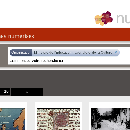
nes numérisés
×
Organisation
Ministère de l'Éducation nationale et de la Culture
9
10
»