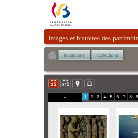
Images et histoires des patrimoi
Institutions
Collections
1
2
3
4
5
6
7
8
«