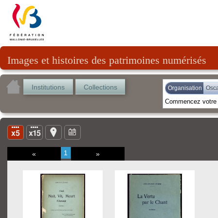
Images et histoires des patrimoines numérisés
Institutions
Collections
Organisation
Osca
1
«
»