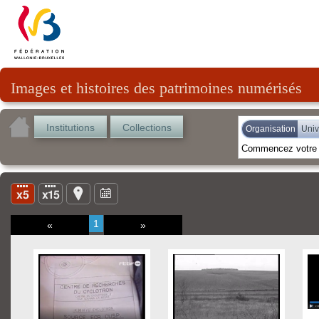
Images et histoires des patrimoines numérisés
Institutions
Collections
Organisation
Univ
1
«
»