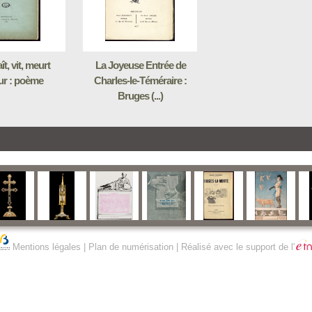
ît, vit, meurt
La Joyeuse Entrée de
ur : poème
Charles-le-Téméraire :
Bruges (...)
Mentions légales
|
Plan de numérisation
| Réalisé avec le support de l'