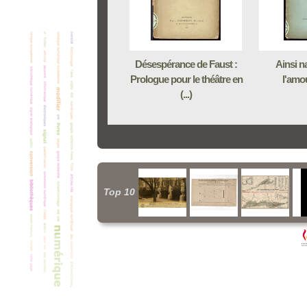
Désespérance de Faust :
Ainsi na
Prologue pour le théâtre en
l'amo
(...)
Top 10