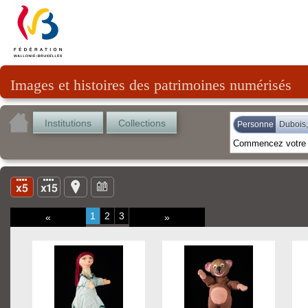
Images et histoires des patrimoines numérisés
Institutions
Collections
Personne
Dubois,
1
2
3
«
»