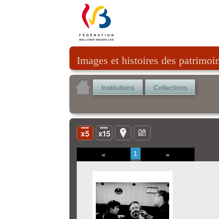
Images et histoires des patrimoi
Institutions
Collections
1
«
»