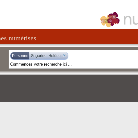
nes numérisés
×
Personne
Gagarine, Hélène