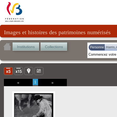
Images et histoires des patrimoines numérisés
Institutions
Collections
Personne
Harris, 
1
«
»