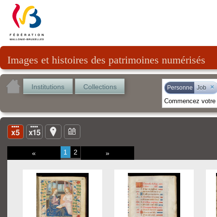
Images et histoires des patrimoines numérisés
Institutions
Collections
×
Personne
Job
1
2
«
»